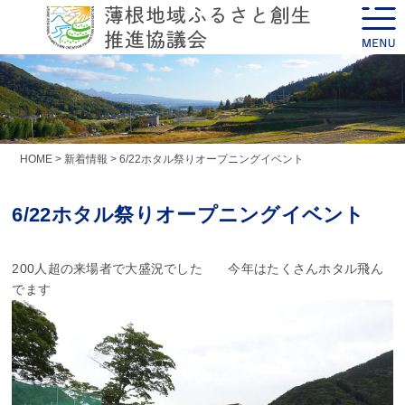
Skip
toggle
to
naviga
content
HOME
>
新着情報
>
6/22ホタル祭りオープニングイベント
6/22ホタル祭りオープニングイベント
200人超の来場者で大盛況でした 今年はたくさんホタル飛ん
でます