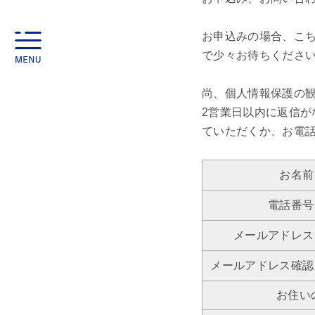
お申込みの場合、こ
toggle
navigation
で少々お待ちくださ
尚、個人情報保護の
2営業日以内に返信
ていただくか、お電
お名前
電話番号
メールアドレス
メールアドレス確認
お住い