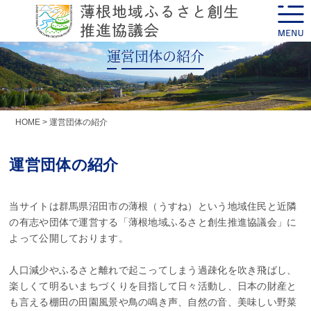
Skip
toggle
to
naviga
content
運営団体の紹介
HOME
>
運営団体の紹介
運営団体の紹介
当サイトは群馬県沼田市の薄根（うすね）という地域住民と近隣
の有志や団体で運営する「薄根地域ふるさと創生推進協議会」に
よって公開しております。
人口減少やふるさと離れで起こってしまう過疎化を吹き飛ばし、
楽しくて明るいまちづくりを目指して日々活動し、日本の財産と
も言える棚田の田園風景や鳥の鳴き声、自然の音、美味しい野菜