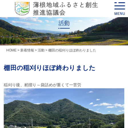
Skip
toggle
to
naviga
content
活動
HOME
>
新着情報
>
活動
>
棚田の稲刈りほぼ終わりました
棚田の稲刈りほぼ終わりました
稲刈り後、籾摺り～袋詰めが重くて一苦労