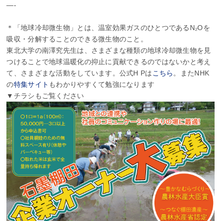
—-
＊「地球冷却微生物」とは、温室効果ガスのひとつであるN₂Oを
吸収・分解することのできる微生物のこと。
東北大学の南澤究先生は、さまざまな種類の地球冷却微生物を見
つけることで地球温暖化の抑止に貢献できるのではないかと考え
て、さまざまな活動をしています。公式H Pは
こちら
。またNHK
の
特集サイト
もわかりやすくて勉強になります
▼チラシもご覧ください