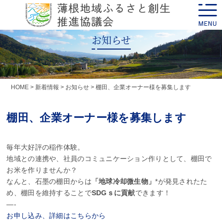
Skip
toggle
to
naviga
content
お知らせ
HOME
>
新着情報
>
お知らせ
>
棚田、企業オーナー様を募集します
棚田、企業オーナー様を募集します
毎年大好評の稲作体験。
地域との連携や、社員のコミュニケーション作りとして、棚田で
お米を作りませんか？
なんと、石墨の棚田からは
「地球冷却微生物」
*が発見されたた
め、棚田を維持することで
SDGｓに貢献
できます！
—-
お申し込み、詳細はこちらから