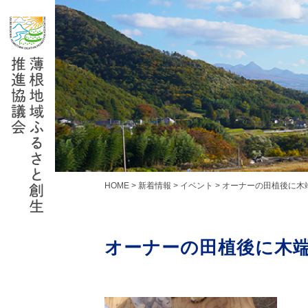
Skip
to
content
HOME
>
新着情報
>
イベント
>
オーナーの田植後に木
オーナーの田植後に木