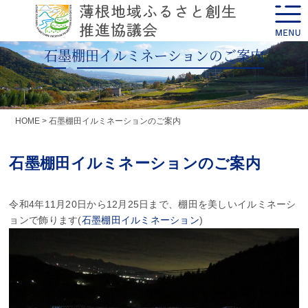
Skip
toggle
to
naviga
content
石墨棚田イルミネーションのご案内
HOME
>
石墨棚田イルミネーションのご案内
石墨棚田イルミネーションのご案内
令和4年11月20日から12月25日まで、棚田を美しいイルミネーシ
ョンで飾ります(
石墨棚田イルミネーション
)