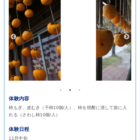
体験内容
柿もぎ、皮むき（干柿10個/人）、柿を焼酎に浸して袋に入
れる（さわし柿10個/人）
体験日程
11月中旬