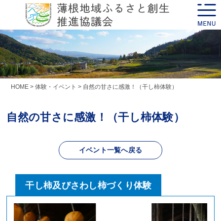
Skip
toggle
to
naviga
content
HOME
>
体験・イベント
>
自然の甘さに感激！（干し柿体験）
自然の甘さに感激！（干し柿体験）
イベント一覧へ戻る
干し柿及びさわし柿づくり体験