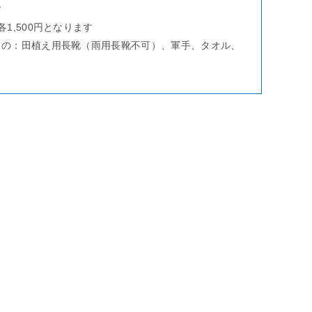
す
1,500円となります
もの：田植え用長靴（雨用長靴不可）、軍手、タオル、