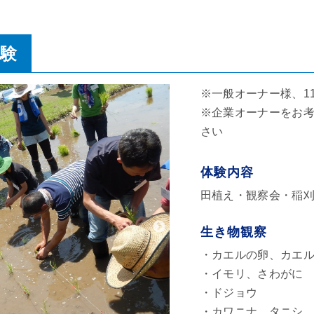
験
※一般オーナー様、1
※企業オーナーをお
さい
体験内容
田植え・観察会・稲
生き物観察
・カエルの卵、カエ
・イモリ、さわがに
・ドジョウ
・カワニナ、タニシ