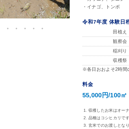
・イナゴ、トンボ
令和7年度 体験日
田植え
観察会
稲刈り
収穫祭
※各日おおよそ2時間
料金
55,000円/100㎡
収穫したお米はオーナ
品種はコシヒカリで
玄米でのお渡しとな