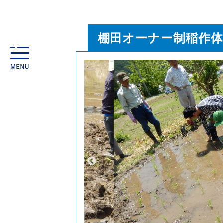
棚田オーナー制稲作体
toggle
navigation