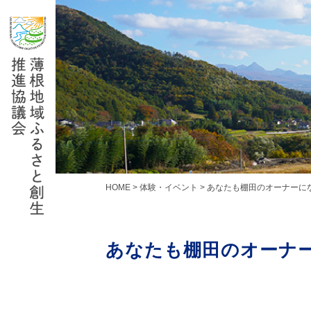
Skip
to
content
HOME
>
体験・イベント
>
あなたも棚田のオーナーに
あなたも棚田のオーナ